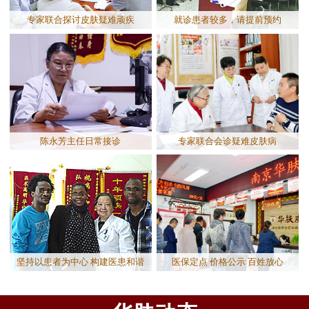
专家联合探讨皮肤疑难顽疾
就诊患者较多，请提前预约
陈永芳主任日常接诊
专家联合会诊疑难皮肤病
坚持以患者为中心 构建医患和谐
医保定点 价格公示 百姓放心