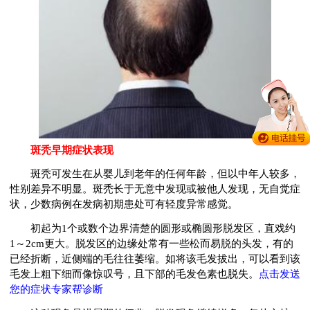
斑秃早期症状表现
斑秃可发生在从婴儿到老年的任何年龄，但以中年人较多，
性别差异不明显。斑秃长于无意中发现或被他人发现，无自觉症
状，少数病例在发病初期患处可有轻度异常感觉。
初起为1个或数个边界清楚的圆形或椭圆形脱发区，直戏约
1～2cm更大。脱发区的边缘处常有一些松而易脱的头发，有的
已经折断，近侧端的毛往往萎缩。如将该毛发拔出，可以看到该
毛发上粗下细而像惊叹号，且下部的毛发色素也脱失。
点击发送
您的症状专家帮诊断