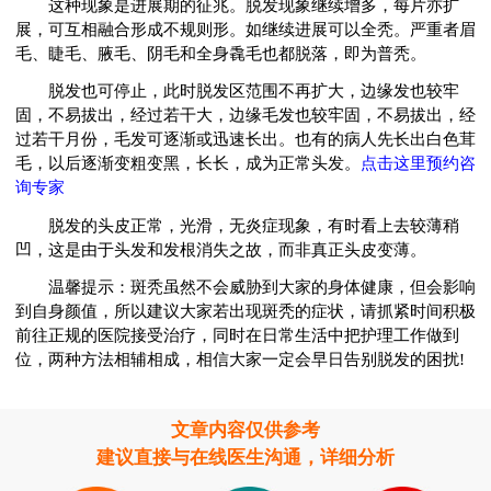
这种现象是进展期的征兆。脱发现象继续增多，每片亦扩
展，可互相融合形成不规则形。如继续进展可以全秃。严重者眉
毛、睫毛、腋毛、阴毛和全身毳毛也都脱落，即为普秃。
脱发也可停止，此时脱发区范围不再扩大，边缘发也较牢
固，不易拔出，经过若干大，边缘毛发也较牢固，不易拔出，经
过若干月份，毛发可逐渐或迅速长出。也有的病人先长出白色茸
毛，以后逐渐变粗变黑，长长，成为正常头发。
点击这里预约咨
询专家
脱发的头皮正常，光滑，无炎症现象，有时看上去较薄稍
凹，这是由于头发和发根消失之故，而非真正头皮变薄。
温馨提示：斑秃虽然不会威胁到大家的身体健康，但会影响
到自身颜值，所以建议大家若出现斑秃的症状，请抓紧时间积极
前往正规的医院接受治疗，同时在日常生活中把护理工作做到
位，两种方法相辅相成，相信大家一定会早日告别脱发的困扰!
文章内容仅供参考
建议直接与在线医生沟通，详细分析