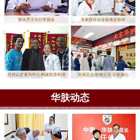
陈永芳主任日常接诊
专家联合会诊疑难皮肤病
坚持以患者为中心 构建医患和谐
医保定点 价格公示 百姓放心
华肤动态