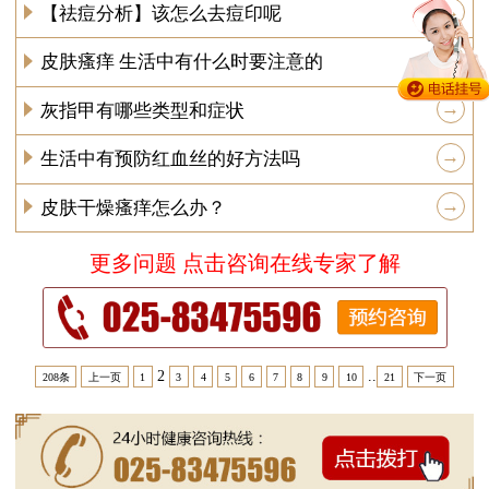
→
【祛痘分析】该怎么去痘印呢
→
皮肤瘙痒 生活中有什么时要注意的
→
灰指甲有哪些类型和症状
→
生活中有预防红血丝的好方法吗
→
皮肤干燥瘙痒怎么办？
更多问题 点击咨询在线专家了解
2
..
208条
上一页
1
3
4
5
6
7
8
9
10
21
下一页