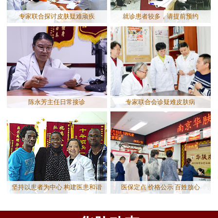
专家联合探讨皮肤疑难顽疾
就诊患者较多，请提前预约
陈永芳主任日常接诊
专家联合会诊疑难皮肤病
坚持以患者为中心 构建医患和谐
医保定点 价格公示 百姓放心